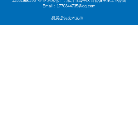
13581986395 企业详细地址：深圳市昌平区百善镇王庄工业品园
Email：1770844735@qq.com
易展提供技术支持