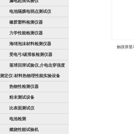
漏电起痕试验仪
电池隔膜电弱点测试仪
橡胶塑料检测仪器
力学性能检测仪器
海绵泡沫材料检测仪器
触摸屏显
受电弓/碳滑板检测仪器
落球回弹试验仪,介电击穿强度
测定仪:材料热物理性能实验设备
热物性检测仪器
粉末测试设备
比表面测试仪
电池检测
燃烧性能试验机