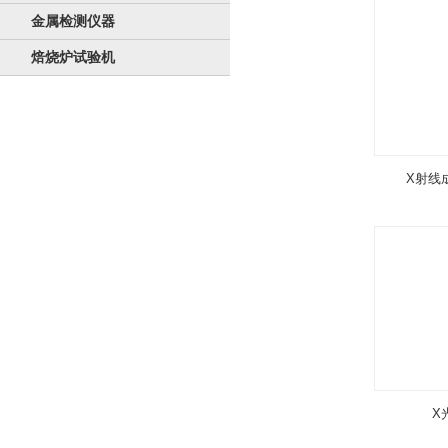
金属检测仪器
焙烧炉试验机
X射线
X