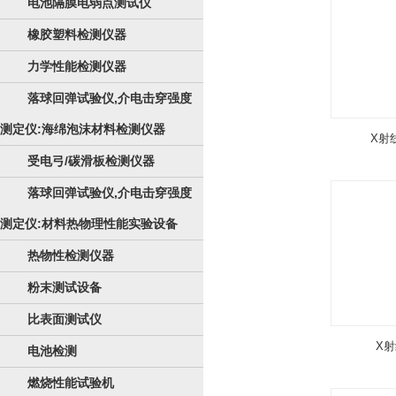
电池隔膜电弱点测试仪
橡胶塑料检测仪器
力学性能检测仪器
落球回弹试验仪,介电击穿强度
测定仪:海绵泡沫材料检测仪器
X射
受电弓/碳滑板检测仪器
落球回弹试验仪,介电击穿强度
测定仪:材料热物理性能实验设备
热物性检测仪器
粉末测试设备
比表面测试仪
X
电池检测
燃烧性能试验机