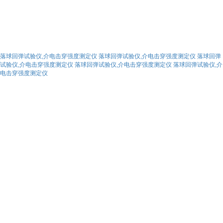
落球回弹试验仪,介电击穿强度测定仪
落球回弹试验仪,介电击穿强度测定仪
落球回弹
试验仪,介电击穿强度测定仪
落球回弹试验仪,介电击穿强度测定仪
落球回弹试验仪,介
电击穿强度测定仪