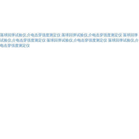
落球回弹试验仪,介电击穿强度测定仪
落球回弹试验仪,介电击穿强度测定仪
落球回弹
试验仪,介电击穿强度测定仪
落球回弹试验仪,介电击穿强度测定仪
落球回弹试验仪,介
电击穿强度测定仪