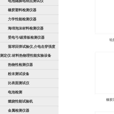
电池隔膜电弱点测试仪
橡胶塑料检测仪器
力学性能检测仪器
海绵泡沫材料检测仪器
受电弓/碳滑板检测仪器
轮
落球回弹试验仪,介电击穿强度
测定仪:材料热物理性能实验设备
热物性检测仪器
粉末测试设备
比表面测试仪
电池检测
橡胶
燃烧性能试验机
金属检测仪器