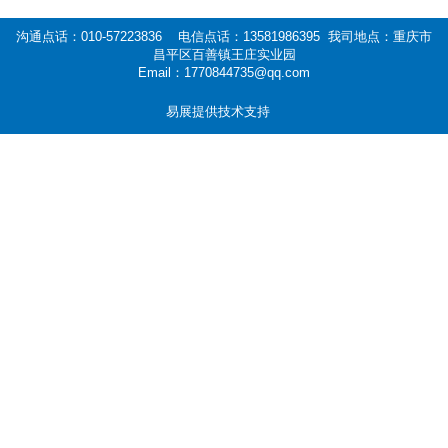
沟通点话：010-57223836 电信点话：13581986395 我司地点：重庆市
昌平区百善镇王庄实业园
Email：1770844735@qq.com
易展提供技术支持