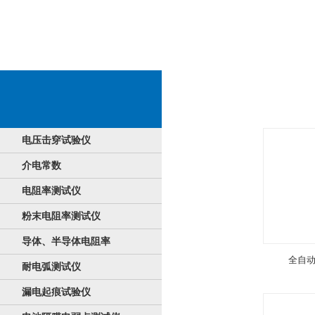
的产品展现出
电压击穿试验仪
介电常数
电阻率测试仪
粉末电阻率测试仪
导体、半导体电阻率
全自
耐电弧测试仪
漏电起痕试验仪