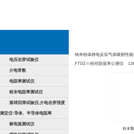
的产品动态展示
纳米粉体静电反应气体吸附性能
电压击穿试验仪
FTDZ-I-粉丝阻值率公测仪
1
介电常数
电阻率测试仪
粉末电阻率测试仪
落球回弹试验仪,介电击穿强度
测定仪:导体、半导体电阻率
耐电弧测试仪
粉末