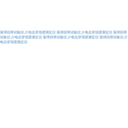
落球回弹试验仪,介电击穿强度测定仪
落球回弹试验仪,介电击穿强度测定仪
落球回弹
试验仪,介电击穿强度测定仪
落球回弹试验仪,介电击穿强度测定仪
落球回弹试验仪,介
电击穿强度测定仪