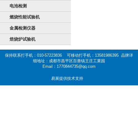
电池检测
燃烧性能试验机
金属检测仪器
焙烧炉试验机
保持联系打手机：010-57223836 可移动打手机：13581986395 品牌详
细地址：成都市昌平区百善镇王庄工業园
Email：1770844735@qq.com
易展提供技术支持