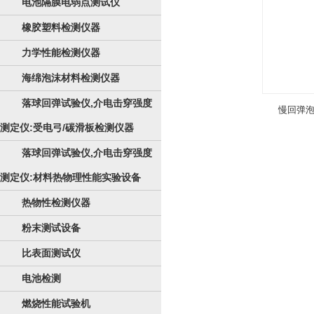
电池隔膜电弱点测试仪
橡胶塑料检测仪器
力学性能检测仪器
海绵泡沫材料检测仪器
落球回弹试验仪,介电击穿强度
慢回弹
测定仪:受电弓/碳滑板检测仪器
落球回弹试验仪,介电击穿强度
测定仪:材料热物理性能实验设备
热物性检测仪器
粉末测试设备
比表面测试仪
电池检测
燃烧性能试验机