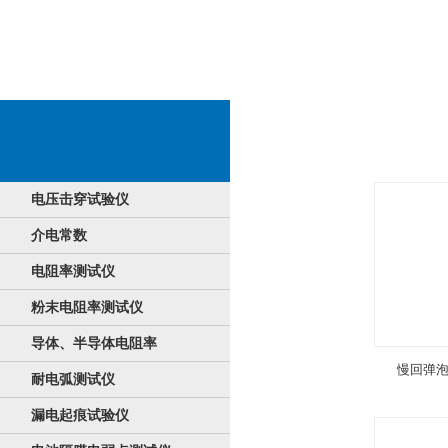
产品的展示板
电压击穿试验仪
介电常数
电阻率测试仪
粉末电阻率测试仪
导体、半导体电阻率
慢回弹
耐电弧测试仪
漏电起痕试验仪