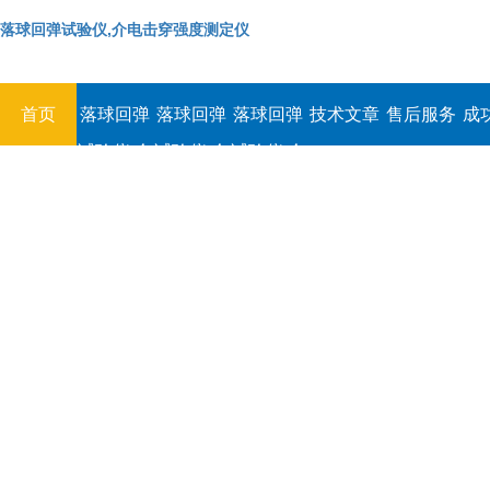
落球回弹试验仪,介电击穿强度测定仪
首页
落球回弹
落球回弹
落球回弹
技术文章
售后服务
成
试验仪,介
试验仪,介
试验仪,介
电击穿强
电击穿强
电击穿强
度测定仪
度测定仪
度测定仪