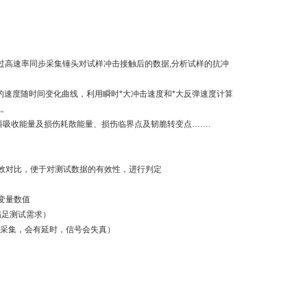
过高速率同步采集锤头对试样冲击接触后的数据,分析试样的抗冲
的速度随时间变化曲线，利用瞬时*大冲击速度和*大反弹速度计算
线。
料吸收能量及损伤耗散能量、损伤临界点及韧脆转变点…….
效对比，便于对测试数据的有效性，进行判定
变量数值
满足测试需求）
后采集，会有延时，信号会失真）