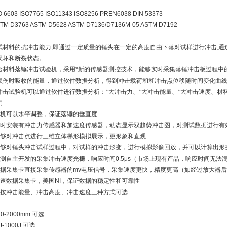
6603 ISO7765 ISO11343 ISO8256 PREN6038 DIN 53373
TM D3763 ASTM D5628 ASTM D7136/D7136M-05 ASTM D7192
试材料的抗冲击能力,即通过一定质量的锤头在一定的高度自由下落对试样进行冲击,通
损坏和断裂状态。
合材料落锤冲击试验机，采用*新的传感器测控技术，能够实时采集落锤冲击板过程中
损伤时吸收的能量，通过软件数据分析，得到冲击载荷和和冲击点位移随时间变化曲
冲击试验机可以通过软件进行数据分析：*大冲击力、*大冲击能量、*大冲击速度、材
明
主机可以水平调整，保证落锤的垂直度
同时安装有冲击力传感器和加速度传感器，动态显示双趋势冲击图，对测试数据进行有
能够对冲击点进行三维立体梯形模拟展示，更形象和直观
能够对锤头冲击试样过程中，对试样的冲击形变，进行模拟影像回放，并可以计算出形
测自主开发的采集冲击速度光栅，响应时间0.5μs（市场上现有产品，响应时间无法
数据采集卡直接采集传感器的mv电压信号，采集速度更快，精度更高（如经过放大器
高速数据采集卡，美国NI，保证数据的稳定性和可靠性
可按冲击能量、冲击高度、冲击速度三种方式可选
0-2000mm 可选
J-1000J 可选