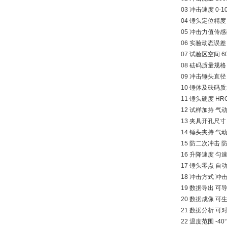
03 冲击速度 0-1
04 锤头定位精度 
05 冲击力值传感器
06 实验动态误差 
07 试验区空间 6
08 砝码质量规格 1
09 冲击锤头直径 
10 锤体及砝码质量
11 锤头硬度 HRC6
12 试样加持 气
13 夹具开孔尺寸 
14 锤头夹持 气
15 防二次冲击
16 升降速度 匀
17 锤头零点 自
18 冲击方式 
19 数据导出 
20 数据成像 可
21 数据分析 
22 温度范围 -40°