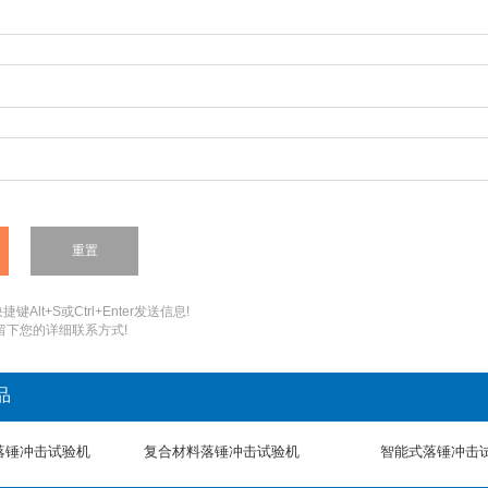
：
键Alt+S或Ctrl+Enter发送信息!
您留下您的详细联系方式!
品
落锤冲击试验机
复合材料落锤冲击试验机
智能式落锤冲击