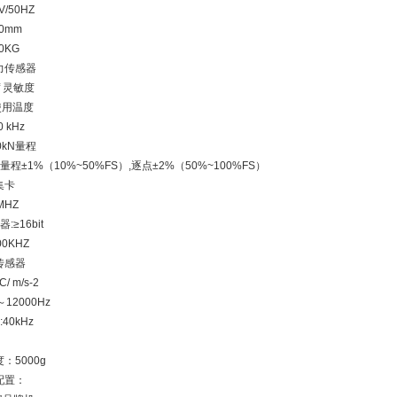
V/50HZ
00mm
0KG
力传感器
bf 灵敏度
℃使用温度
 kHz
0kN量程
程±1%（10%~50%FS）,逐点±2%（50%~100%FS）
集卡
MHZ
≥16bit
0KHZ
传感器
2pC/ m/s-2
12000Hz
40kHz
：5000g
配置：