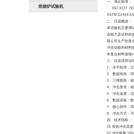
一、满足标准：
焙烧炉试验机
ISO 3127 ISO 
ASTM D2444 AS
二、仪器概述：
本试验机主要测
击能力及试样的
我公司生产的复
冲击动能和材料
本复合材料落锤
三、仪器优势说
1、水平校准：
2、数据有效：
3、三维图形：
4、冲击形变：
5、冲击速度：冠
6、数据采集：
7、核心部件：
8、冲击方式：
四、技术指标：
01 有效冲击高度 
02 冲击能量 100