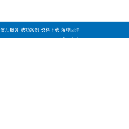
售后服务
成功案例
资料下载
落球回弹
试验仪,介
电击穿强
度测定仪