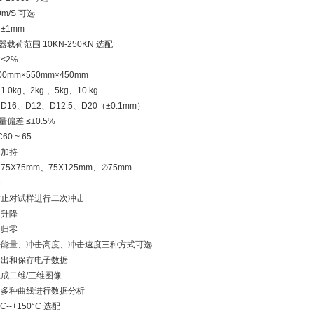
0m/S 可选
±1mm
载荷范围 10KN-250KN 选配
<2%
00mm×550mm×450mm
.0kg、2kg 、5kg、10 kg
D16、D12、D12.5、D20（±0.1mm）
偏差 ≤±0.5%
0 ~ 65
动加持
75X75mm、75X125mm、∅75mm
动
 防止对试样进行二次冲击
速升降
动归零
冲击能量、冲击高度、冲击速度三种方式可选
可导出和保存电子数据
生成二维/三维图像
可对多种曲线进行数据分析
C--+150°C 选配