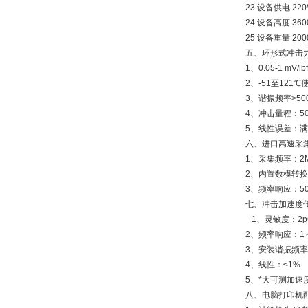
23 设备供电 220
24 设备高度 36
25 设备重量 200
五、环形式冲击
1、0.05-1 mV/l
2、-51至121
3、谐振频率>500
4、冲击量程：5
5、线性误差：满量
六、进口高速采
1、采集频率：2
2、内置数模转换器:
3、频率响应：50
七、冲击加速度
1、灵敏度：
2、频率响应：1～
3、安装谐振频率:
4、线性：≤1%
5、*大可测加速度
八、电脑打印机